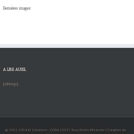
Dernières images:
A LIRE AUSSI…
[siblings]
© 2012-2014 Ki Solutions - CODA 2013 | Tous Droits Réservés | Creation du