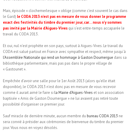
Mais, épisode « clochemerlesque » oblige (comme c’est souvent le cas dans
le Gard)
le CODA 2013 n’est pas en mesure de vous donner le programme
exact des festivités du timbre du premier jour, car… nous n’y sommes
pas invité par la Mairie d’Aigues-Vives
qui s’est entre-temps accaparée le
travail du CODA 2013.
Et oui, nul n’est prophète en son pays, surtout à Aigues-Vives. Le travail du
CODA est salué partout en France avec sympathie et respect, même jusqu’à
l’Assemblée Nationale qui rend un hommage à Gaston Doumergue
dans sa
bibliothèque parlementaire, mais pas pas dans le propre village de
« Gastounet ».
Empêchée d’avoir une salle pour le 1er Août 2013 (alors qu’elle était
disponible), le CODA 2013 n’est donc pas en mesure de vous recevoir
comme il aurait aimé le faire si
la Mairie d’Aigues-Vives
et son association
baptisée « Amis de Gaston Doumergue » ne lui avaient pas retiré toute
possibilité d’organiser ce premier jour.
Sauf miracle de dernière minute, aucun membre du
bureau CODA 2013
ne
sera convié à présider aux cérémonies de bienvenue du timbre du premier
jour. Vous nous en voyez désolés.