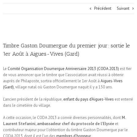
Précédent
Suivant
Timbre Gaston Doumergue du premier jour: sortie le
1er Août à Aigues-Vives (Gard)
Le
Comité Organisation Doumergue Anniversaire 2013 (CODA 2013)
est fier
de vous annoncer que le timbre que l’association avait réussi à obtenir
auprès de Philaposte, sortira officiellement le 1er Août à
Aigues-Vives
(Gard)
, village natal où Gaston Doumergue naquit il y a 150 ans.
L’ancien président de la république,
enfant du pays d’Aigues-Vives
est enterré
dans le cimetière du village.
A cette occasion, le CODA 2013 a convié diverses personnalités, dont
M.
Laurent Stefanini, ambassadeur chef du protocole de l’Elysée
et
contributeur majeur pour l’obtention du timbre Gaston Doumergue par le
CODA 2013, dont il est l’un des
membres d’honneur
.